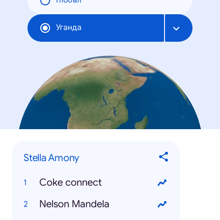
Глобал
Уганда
Stella Amony
Coke connect
Nelson Mandela