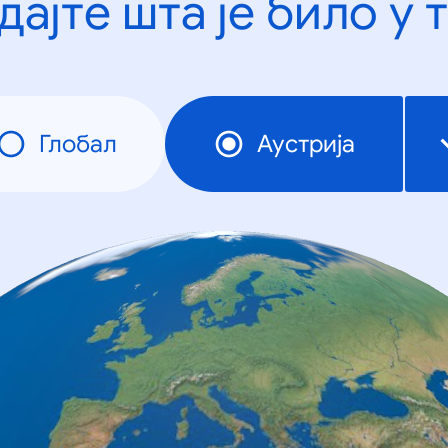
дајте шта је било у 
Глобал
Аустрија