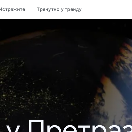
Истражите
Тренутно у тренду
 у Претраз