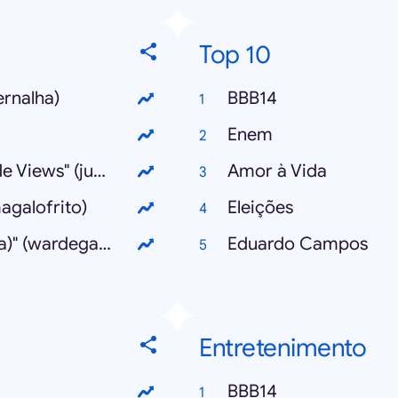
Top 10
ernalha)
BBB14
Enem
"Galinha Pintadinha Chega a 1 Bilhão de Views" (juptube)
Amor à Vida
agalofrito)
Eleições
"Mutant Giant Spider Dog (SA Wardega)" (wardegasa)
Eduardo Campos
Entretenimento
BBB14