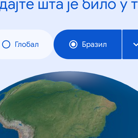
дајте шта је било у 
Глобал
Бразил