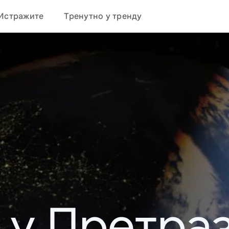
Истражите
Тренутно у тренду
 у Претраз