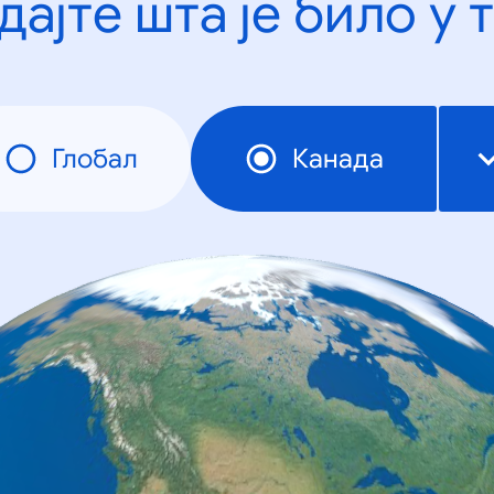
дајте шта је било у 
Глобал
Канада