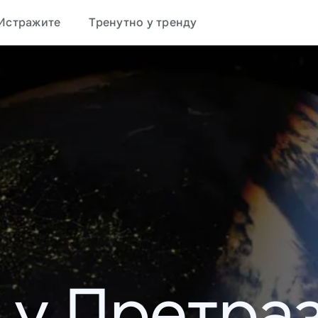
Истражите
Тренутно у тренду
 у Претраз