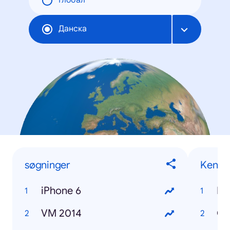
Глобал
Данска
søgninger
Kendte
iPhone 6
Ro
VM 2014
Co