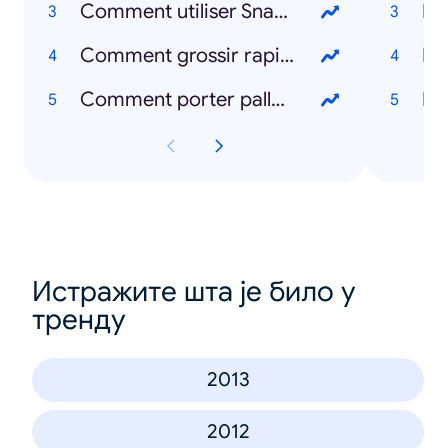
Comment utiliser Snapchat
Comment grossir rapidement
Comment porter palladium
Po
Истражите шта је било у
тренду
2013
2012