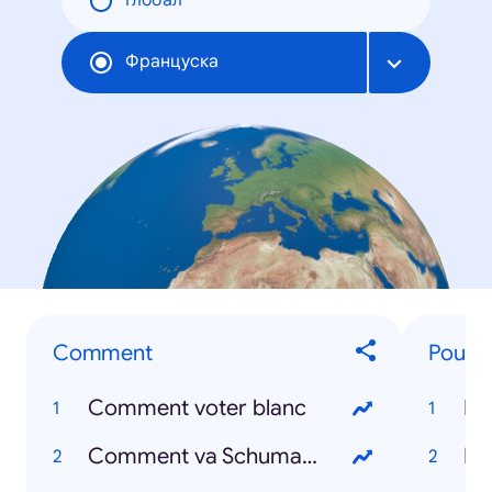
Глобал
Француска
Comment
Pourq
Comment voter blanc
Po
Comment va Schumacher
Na