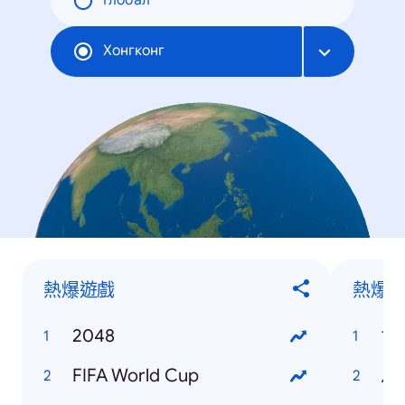
Глобал
Хонгконг
熱爆遊戲
熱爆
2048
世
FIFA World Cup
馬