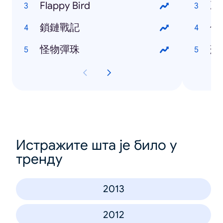
Flappy Bird
冰
鎖鏈戰記
伊
怪物彈珠
蘇
Истражите шта је било у
тренду
2013
2012