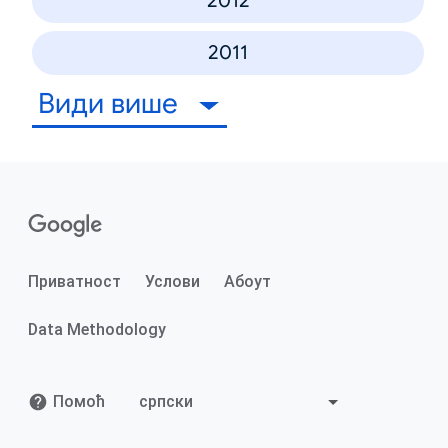
2012
2011
Види више
Приватност
Услови
Абоут
Data Methodology
Помоћ