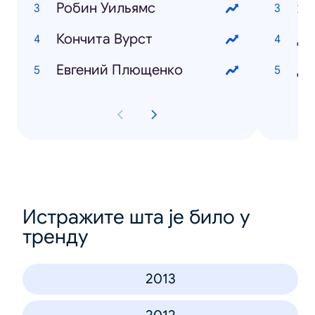
Робин Уильямс
Ям
Кончита Вурст
Ди
Евгений Плющенко
Да
Истражите шта је било у
тренду
2013