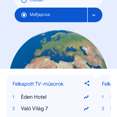
Глобал
Мађарска
Felkapott TV-műsorok
Felkap
Éden Hotel
Fo
Való Világ 7
Me