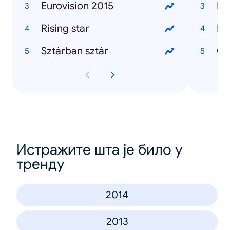
Eurovision 2015
Hí
Rising star
Ne
Sztárban sztár
Om
Истражите шта је било у
тренду
2014
2013