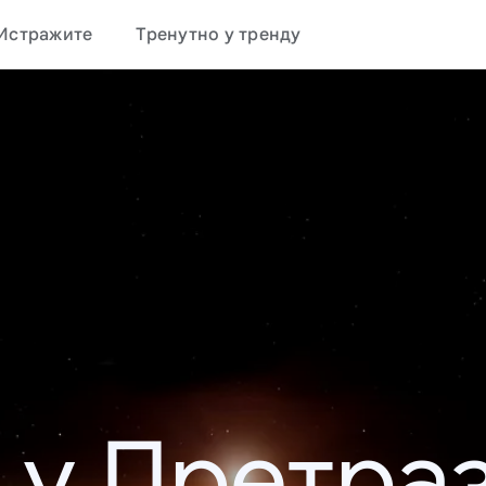
Истражите
Тренутно у тренду
 у Претраз