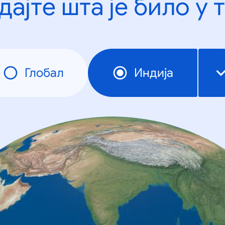
дајте шта је било у 
Глобал
Индија