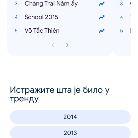
Chàng Trai Năm ấy
Gi
School 2015
Ti
Võ Tắc Thiên
Ha
Истражите шта је било у
тренду
2014
2013