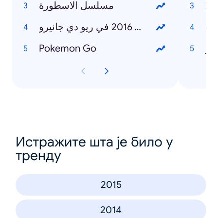
لا
مسلسل الاسطورة
ات
الألعاب الأولمبية 2016 في ريو دي جانيرو
صر
Pokemon Go
Истражите шта је било у
тренду
2015
2014