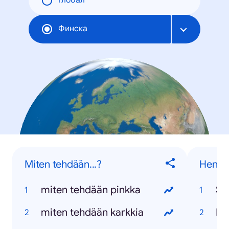
Глобал
Финска
Miten tehdään...?
Henkil
miten tehdään pinkka
Sa
miten tehdään karkkia
Da