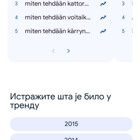
miten tehdään kattoremontti
Do
miten tehdään voitaikina
Ax
miten tehdään kärrynpyörä
Pa
Истражите шта је било у
тренду
2015