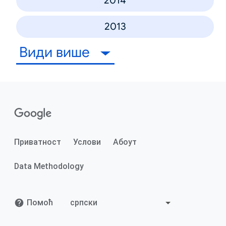
2014
2013
Види више
Приватност
Услови
Абоут
Data Methodology
Помоћ