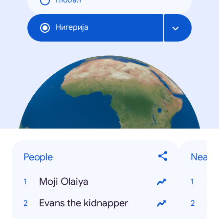
Глобал
Нигерија
People
Near 
Moji Olaiya
Re
Evans the kidnapper
Na