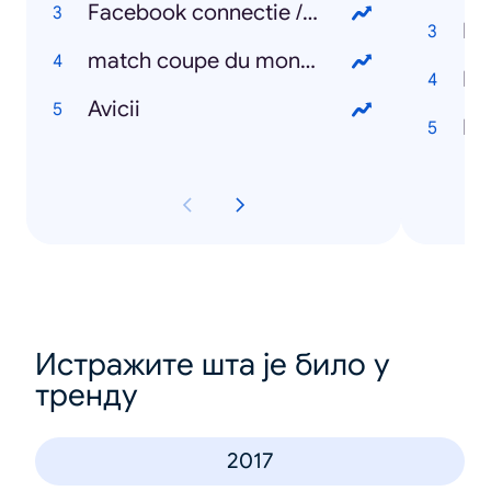
Facebook connectie / connexion
Bo
match coupe du monde
Li
Avicii
Dr
Истражите шта је било у
тренду
2017