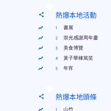
熱爆本地活動
書展
崇光感謝周年慶
美食博覽
黃子華棟篤笑
年宵
熱爆本地頭條
山竹