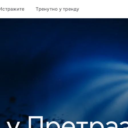
Истражите
Тренутно у тренду
 у Претраз