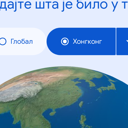
дајте шта је било у 
Глобал
Хонгконг