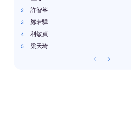
許智峯
鄭若驊
利敏貞
梁天琦