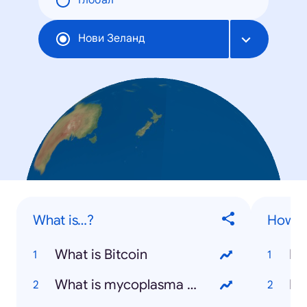
Глобал
Нови Зеланд
What is…?
How to
What is Bitcoin
What is mycoplasma bovis