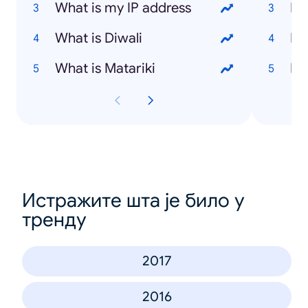
What is my IP address
What is Diwali
Ho
What is Matariki
Ho
Истражите шта је било у
тренду
2017
2016