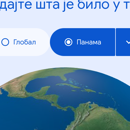
дајте шта је било у 
Глобал
Панама