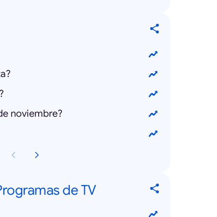
ta?
?
 de noviembre?
 Programas de TV