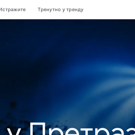
Истражите
Тренутно у тренду
 у Претраз