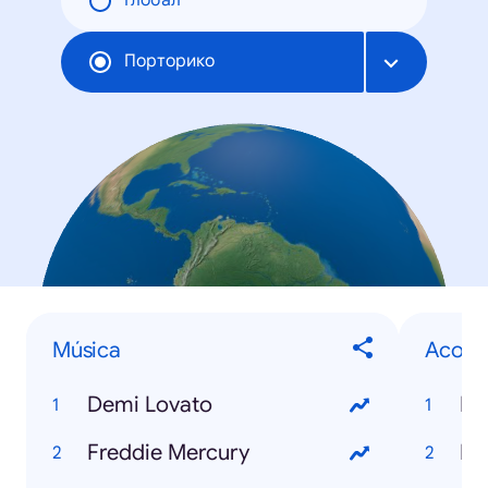
Глобал
Порторико
Música
Acont
Demi Lovato
Fi
Freddie Mercury
NB