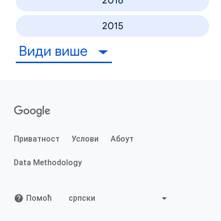
2016
2015
Види више
Приватност
Услови
Абоут
Data Methodology
Помоћ