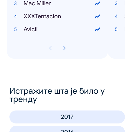
Mac Miller
ML
XXXTentación
Su
Avicii
Ex
Истражите шта је било у
тренду
2017