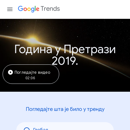
Trends
Година у Претрази
2019.
Погледајте видео
02:06
Погледајте шта је било у тренду