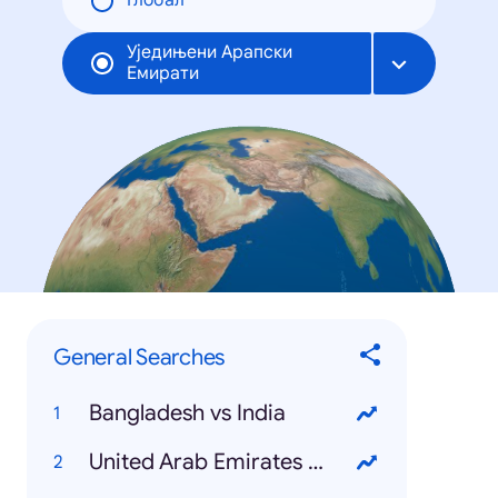
Глобал
Уједињени Арапски
Емирати
General Searches
Bangladesh vs India
United Arab Emirates National Day