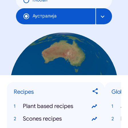
Глобал
Аустралија
Recipes
Global
Plant based recipes
Ja
Scones recipes
Bil