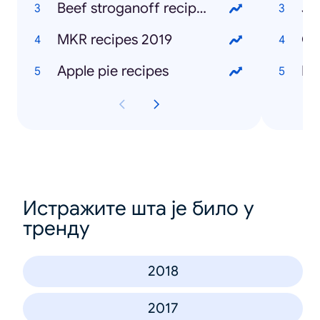
Beef stroganoff recipes
Jo
MKR recipes 2019
Gr
Apple pie recipes
Ke
Истражите шта је било у
тренду
2018
2017