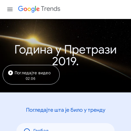
Trends
Година у Претрази
2019.
Погледајте видео
02:06
Погледајте шта је било у тренду