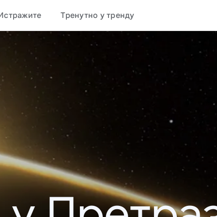
Истражите
Тренутно у тренду
 у Претраз