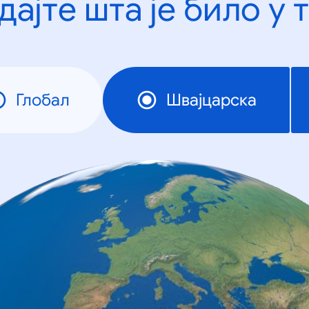
дајте шта је било у 
Глобал
Швајцарска