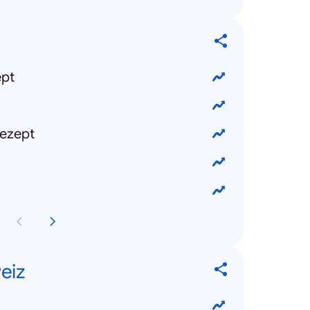
ept
ezept
eiz