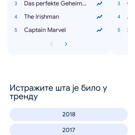
Das perfekte Geheimnis
Co
The Irishman
An
Captain Marvel
Sa
Истражите шта је било у
тренду
2018
2017