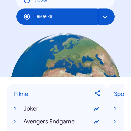
Глобал
Немачка
Filme
Sportl
Joker
Le
Avengers Endgame
Ne