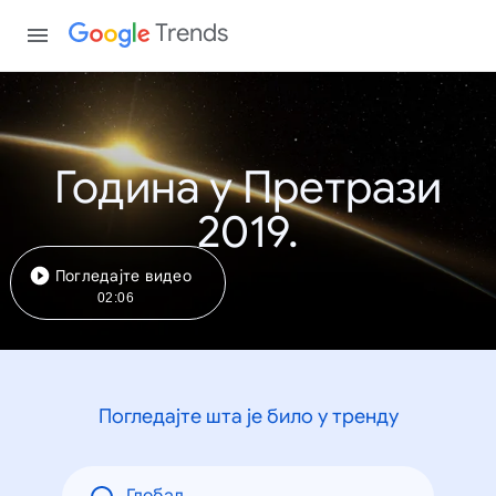
Trends
Година у Претрази
2019.
Погледајте видео
02:06
Погледајте шта је било у тренду