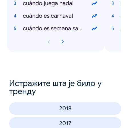
cuándo juega nadal
Eu
cuándo es carnaval
Ju
cuándo es semana santa
Jo
Истражите шта је било у
тренду
2018
2017