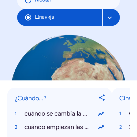
Глобал
Шпанија
¿Cuándo...?
Cine, t
cuándo se cambia la hora
Gr
cuándo empiezan las rebajas
Su