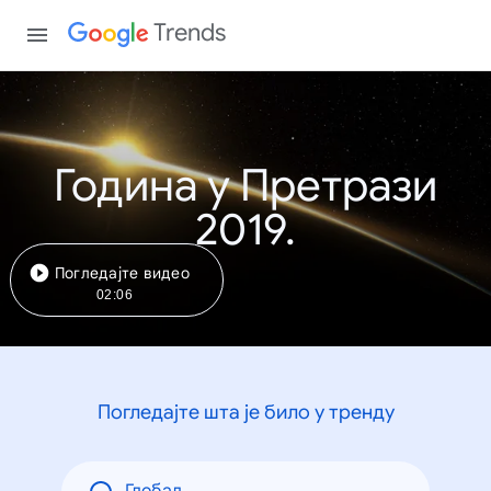
Trends
Година у Претрази
2019.
Погледајте видео
02:06
Погледајте шта је било у тренду