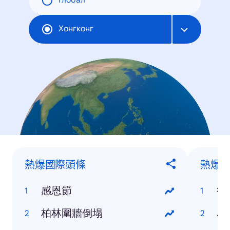
Глобал
Хонгконг
熱爆國際頭條
熱爆
感恩節
柏林圍牆倒塌
J