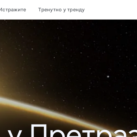
Истражите
Тренутно у тренду
 у Претраз