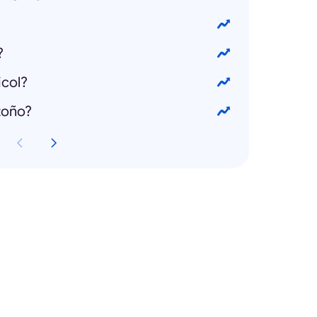
?
icol?
toño?