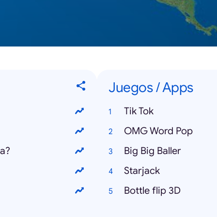
Juegos / Apps
Tik Tok
OMG Word Pop
la?
Big Big Baller
Starjack
Bottle flip 3D