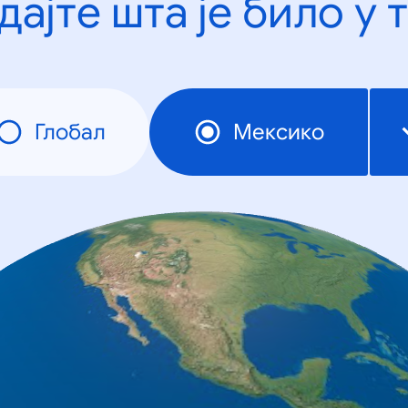
дајте шта је било у 
Глобал
Мексико