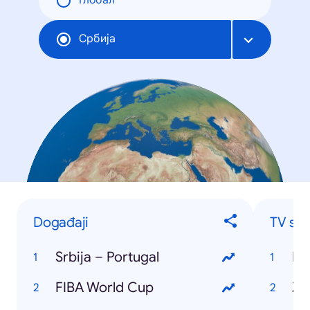
Глобал
Србија
Događaji
TV ser
Srbija – Portugal
Ig
FIBA World Cup
Ži