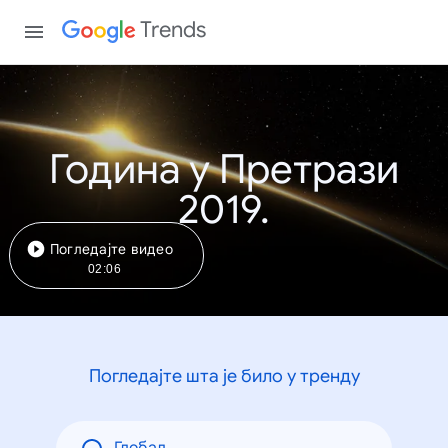
Trends
Година у Претрази
2019.
Погледајте видео
02:06
Погледајте шта је било у тренду