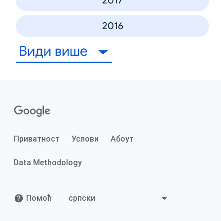
2017
2016
Види више
Приватност
Услови
Абоут
Data Methodology
Помоћ