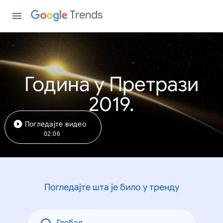
Trends
Година у Претрази
2019.
Погледајте видео
02:06
Погледајте шта је било у тренду