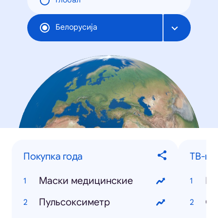
Глобал
Белорусија
Покупка года
ТВ-шо
Маски медицинские
Би
Пульсоксиметр