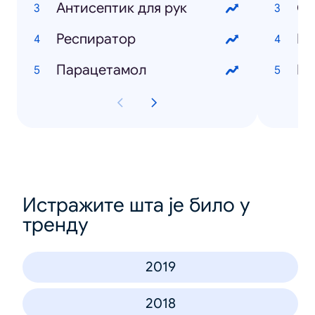
Антисептик для рук
Ос
Респиратор
Ев
Парацетамол
Па
Истражите шта је било у
тренду
2019
2018