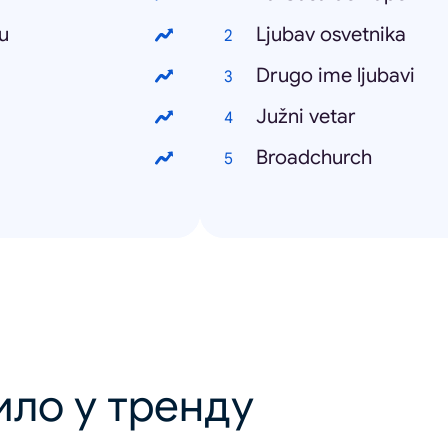
u
Ljubav osvetnika
Drugo ime ljubavi
Južni vetar
Broadchurch
ило у тренду