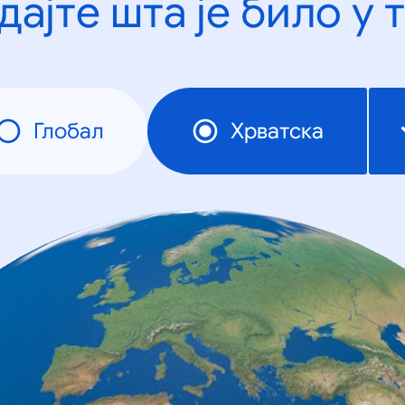
дајте шта је било у 
Глобал
Хрватска