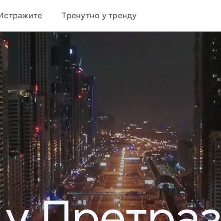
Истражите
Тренутно у тренду
 у Претраз