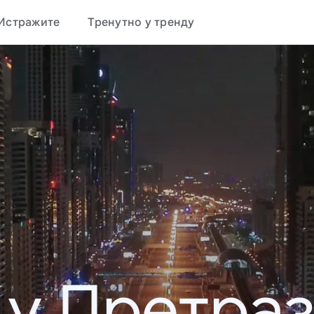
Истражите
Тренутно у тренду
 у Претраз