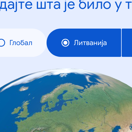
дајте шта је било у 
Глобал
Литванија