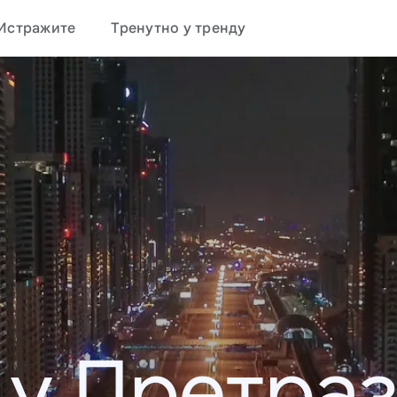
Истражите
Тренутно у тренду
 у Претраз