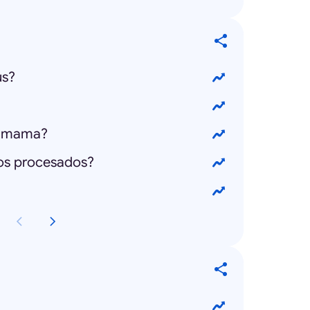
us?
e mama?
tos procesados?