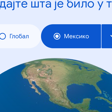
дајте шта је било у 
Глобал
Мексико