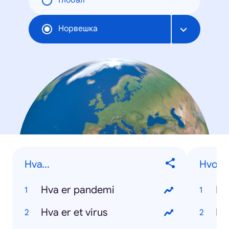
Глобал
Норвешка
Hva...
Hvorda
Hva er pandemi
Hva er et virus
Hv