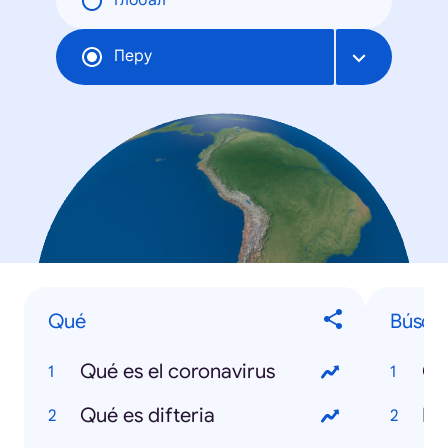
Глобал
Перу
Qué
Búsqu
Qué es el coronavirus
Co
Qué es difteria
Bo