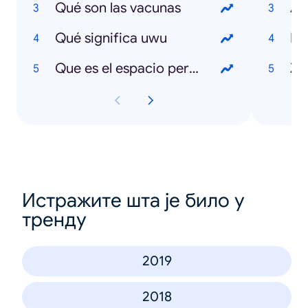
Qué son las vacunas
Ap
Qué significa uwu
Pa
Que es el espacio personal
Z
Истражите шта је било у
тренду
2019
2018