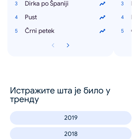
Dirka po Španiji
Ko
Pust
Di
Črni petek
Ob
Истражите шта је било у
тренду
2019
2018