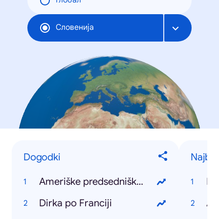
Глобал
Словенија
Dogodki
Najbolj
Ameriške predsedniške volitve
Ko
Dirka po Franciji
Ar