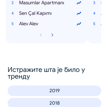
Masumlar Apartmanı
Nur
Sen Çal Kapımı
Ay
Alev Alev
Al
Истражите шта је било у
тренду
2019
2018