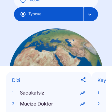
Глобал
Турска
Dizi
Kaybet
Sadakatsiz
Ko
Mucize Doktor
Pı