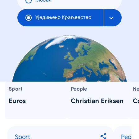
Глобал
Уједињено Краљевство
Sport
People
Ne
Euros
Christian Eriksen
C
Sport
Peopl