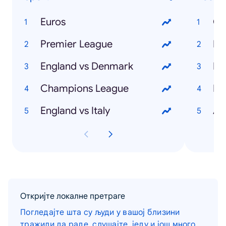
Euros
Ch
Premier League
Ma
England vs Denmark
Em
Champions League
Pi
England vs Italy
Al
Откријте локалне претраге
Погледајте шта су људи у вашој близини
тражили да раде, слушајте, једу и још много