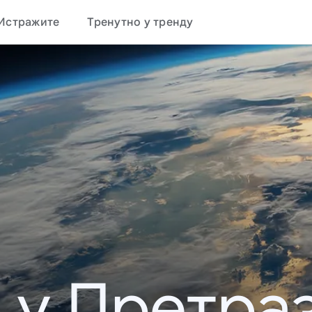
Истражите
Тренутно у тренду
 у Претраз