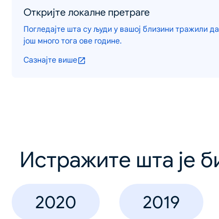
Откријте локалне претраге
Погледајте шта су људи у вашој близини тражили да 
још много тога ове године.
Сазнајте више
Истражите шта је б
2020
2019