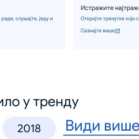
Истражите најтраж
раде, слушајте, једу и
Откријте тренутке који 
Сазнајте више
ило у тренду
Види виш
2018