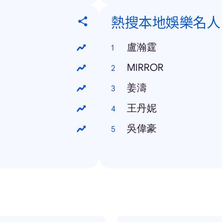
熱搜本地娛樂名人
盧瀚霆
MIRROR
姜濤
王丹妮
吳偉豪