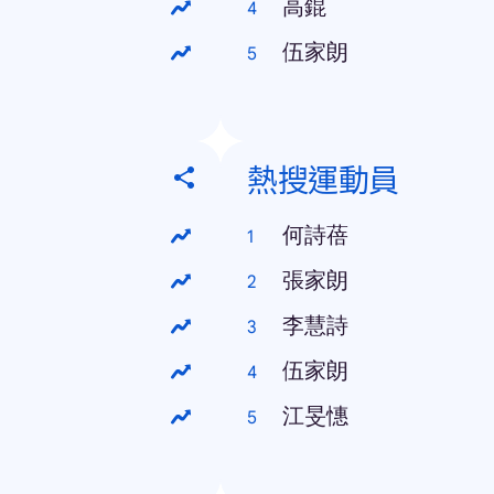
高錕
伍家朗
熱搜運動員
何詩蓓
張家朗
李慧詩
伍家朗
江旻憓