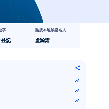
鍵字
熱搜本地娛樂名人
券登記
盧瀚霆