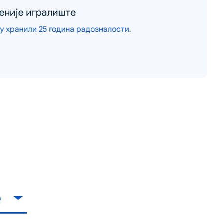
еније игралиште
су хранили 25 година радозналости.
е