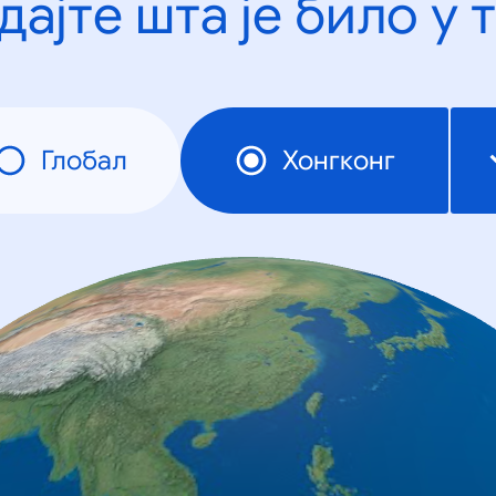
дајте шта је било у 
Глобал
Хонгконг