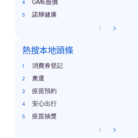
GME股價
諾輝健康
熱搜本地頭條
消費券登記
奧運
疫苗預約
安心出行
疫苗抽獎