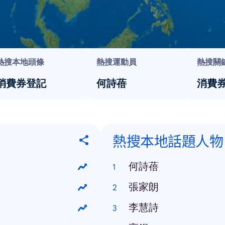
熱搜本地頭條
熱搜運動員
熱搜關
消費券登記
何詩蓓
消費
熱搜本地話題人物
何詩蓓
張家朗
李慧詩