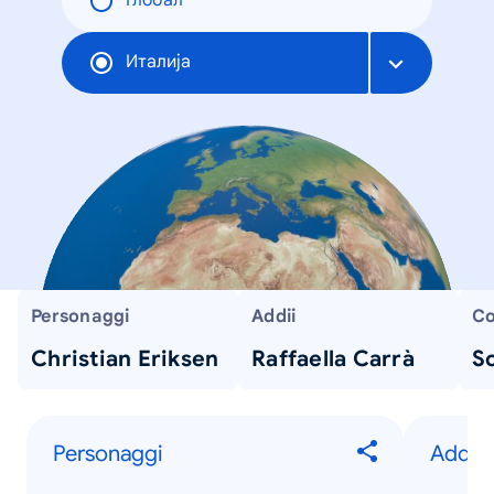
Глобал
Италија
Personaggi
Addii
Co
Christian Eriksen
Raffaella Carrà
Sc
Personaggi
Addii