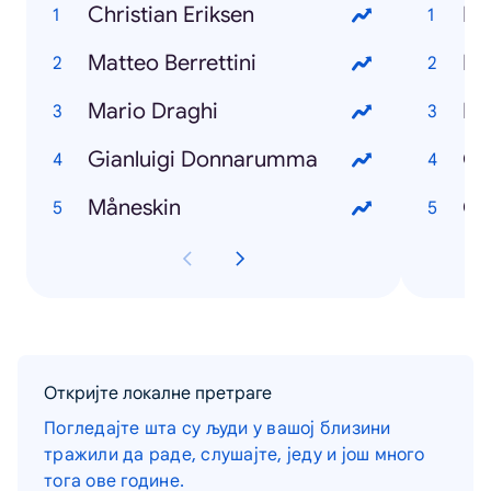
Christian Eriksen
Ra
Matteo Berrettini
Mi
Mario Draghi
Fr
Gianluigi Donnarumma
Gi
Måneskin
Ca
Откријте локалне претраге
Погледајте шта су људи у вашој близини
тражили да раде, слушајте, једу и још много
тога ове године.