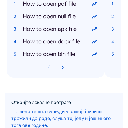
How to open pdf file
‘Su
How to open null file
‘Al
How to open apk file
‘N
How to open docx file
Nd
How to open bin file
‘Ba
Откријте локалне претраге
Погледајте шта су људи у вашој близини
тражили да раде, слушајте, једу и још много
тога ове године.