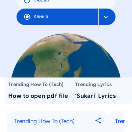
Глобал
Кенија
Trending How To (Tech)
Trending Lyrics
How to open pdf file
‘Sukari’ Lyrics
Trending How To (Tech)
Trendi