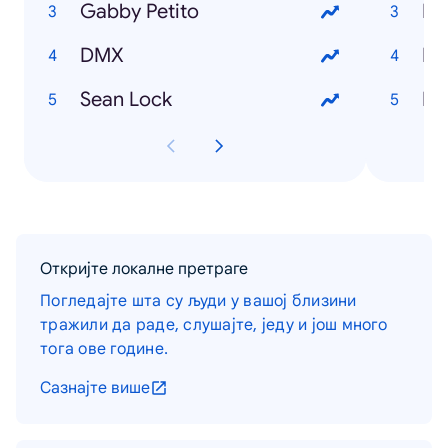
Gabby Petito
RS
DMX
Ea
Sean Lock
Откријте локалне претраге
Погледајте шта су људи у вашој близини
тражили да раде, слушајте, једу и још много
тога ове године.
Сазнајте више