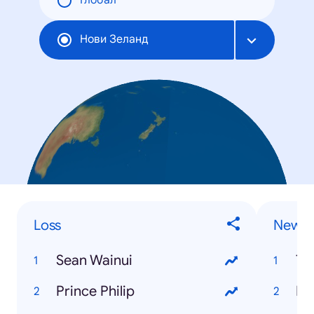
Глобал
Нови Зеланд
Loss
News
Sean Wainui
Ts
Prince Philip
Ke