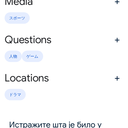
Media
スポーツ
Questions
人物
ゲーム
Locations
ドラマ
Истражите шта је било у