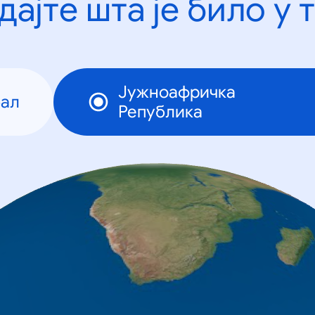
дајте шта је било у 
Јужноафричка
бал
Република