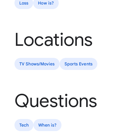
Loss
How is?
Locations
TV Shows/Movies
Sports Events
Questions
Tech
When is?