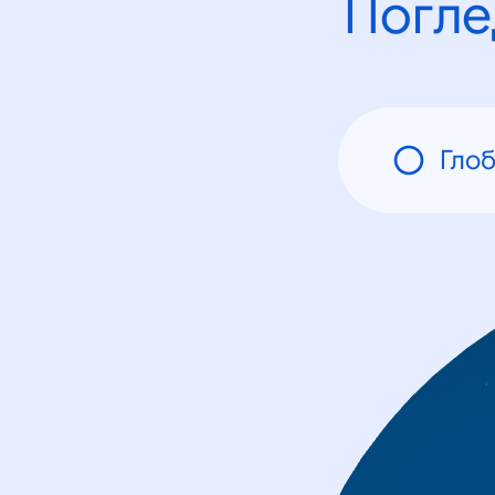
Погле
Гло