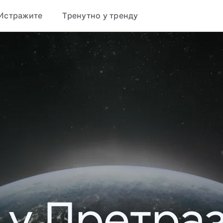
Истражите
Тренутно у тренду
 у Претраз