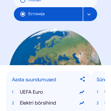
Глобал
Естонија
Aasta suundumused
Sündm
UEFA Euro
UE
Elektri börsihind