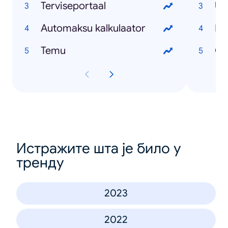
Terviseportaal
US
Automaksu kalkulaator
Mi
Temu
Õp
Истражите шта је било у
тренду
2023
2022