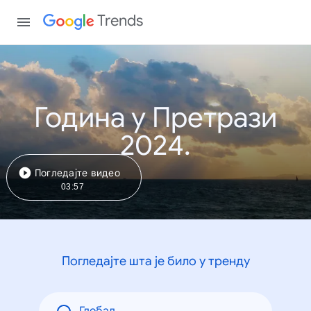
Trends
Година у Претрази
2024.
Погледајте видео
03:57
Погледајте шта је било у тренду