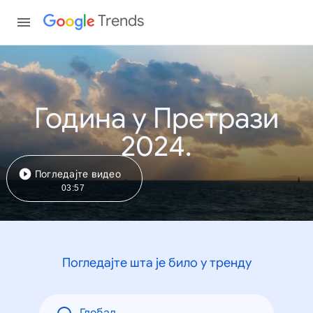
Trends
Година у Претрази
2024.
Погледајте видео
03:57
Погледајте шта је било у тренду