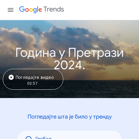
Trends
Година у Претрази
2024.
Погледајте видео
03:57
Погледајте шта је било у тренду