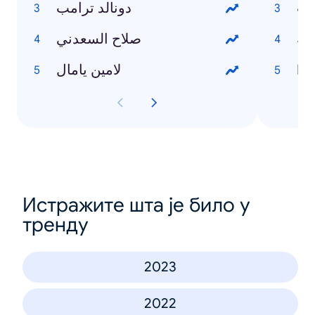
وت
دونالد ترامب
صة
صلاح السعدني
Ho
لامين يامال
Истражите шта је било у
тренду
2023
2022