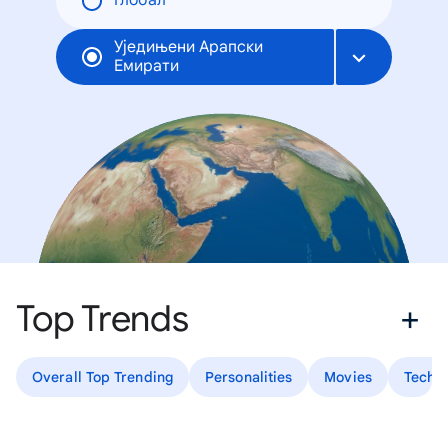
Глобал
Уједињени Арапски
Емирати
Top Trends
Overall Top Trending
Personalities
Movies
Tech P