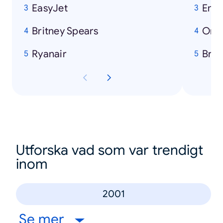
EasyJet
Emi
Britney Spears
Orl
Ryanair
Brad
Utforska vad som var trendigt
inom
2001
Se mer