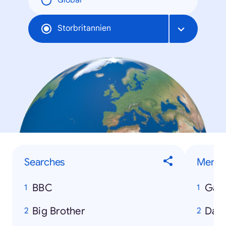
Global
Storbritannien
Searches
Men
BBC
Gare
Big Brother
Dav