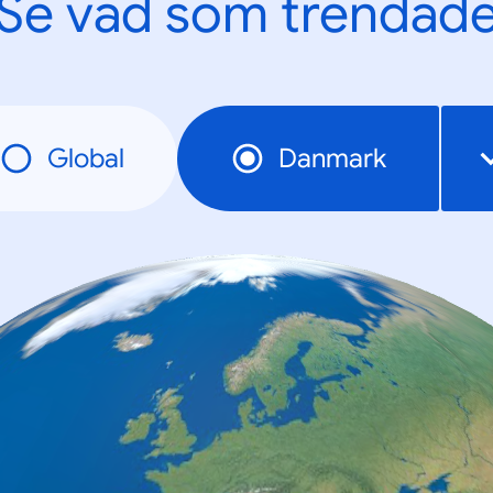
Se vad som trendad
Global
Danmark