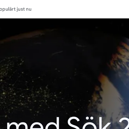
opulärt just nu
t med Sök 