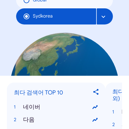
Global
Sydkorea
최다 검
최다 검색어 TOP 10
외)
네이버
Ko
다음
지